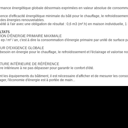
rmance énergétique globale désormais exprimées en valeur absolue de consommati
gence d'efficacité énergétique minimale du bâti pour le chauffage, le refroidissement et
à des énergies renouvelables.
éité à l'air avec une obligation de résultat : 0,6 m3 (m².h) en maison individuelle, 1 m
LTATS
ION D'ÉNERGIE PRIMAIRE MAXIMALE
ep / m² / an, c'est à dire la consommation d'énergie primaire par unité de surface p
TEUR D'EXIGENCE GLOBALE
du besoin en énergie pour le chauffage, le refroidissement et l'éclairage et valorise n
ATURE INTÉRIEURE DE RÉFÉRENCE
re intérieure à ne pas dépasser pour garantir le confort d'été.
ent les équipements du bâtiment, il est nécessaire d'afficher et de mesurer les co
ager, l'économie d'énergie est à portée de main...