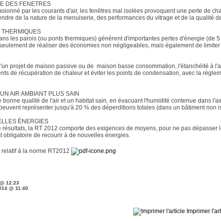
UE DES FENETRES
casionné par les courants d'air, les fenêtres mal isolées provoquent une perte de 
endre de la nature de la menuiserie, des performances du vitrage et de la qualité de
S THERMIQUES
dans les parois (ou ponts thermiques) génèrent d'importantes pertes d'énergie (de 
seulement de réaliser des économies non négligeables, mais également de limiter 
 d'un projet de maison passive ou de maison basse consommation, l'étanchéité à l'air
 de récupération de chaleur et éviter les points de condensation, avec la réglemen
 UN AIR AMBIANT PLUS SAIN
e bonne qualité de l'air et un habitat sain, en évacuant l'humidité contenue dans l'air
 peuvent représenter jusqu'à 20 % des déperditions totales (dans un bâtiment non is
ELLES ÉNERGIES
 résultats, la RT 2012 comporte des exigences de moyens, pour ne pas dépasser l
st obligatoire de recourir à de nouvelles énergies.
 relatif à la norme RT2012
 @ 12:23
014 @ 11:40
Imprimer l'art