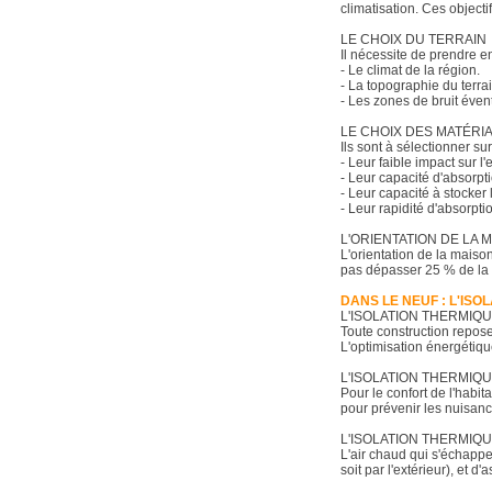
climatisation. Ces objecti
LE CHOIX DU TERRAIN
Il nécessite de prendre e
- Le climat de la région.
- La topographie du terrai
- Les zones de bruit éventu
LE CHOIX DES MATÉRI
Ils sont à sélectionner sur
- Leur faible impact sur l
- Leur capacité d'absorpt
- Leur capacité à stocker 
- Leur rapidité d'absorptio
L'ORIENTATION DE LA 
L'orientation de la maiso
pas dépasser 25 % de la s
DANS LE NEUF : L'IS
L'ISOLATION THERMIQ
Toute construction repose
L'optimisation énergétiqu
L'ISOLATION THERMIQ
Pour le confort de l'habit
pour prévenir les nuisan
L'ISOLATION THERMIQ
L'air chaud qui s'échappe 
soit par l'extérieur), et 