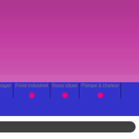
nager
Froid industriel
Nous situer
Pompe à chaleur