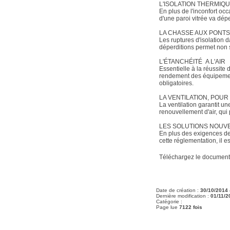
L'ISOLATION THERMIQ
En plus de l'inconfort oc
d'une paroi vitrée va dép
LA CHASSE AUX PONT
Les ruptures d'isolation 
déperditions permet non 
L'ÉTANCHÉITÉ A L'AIR
Essentielle à la réussite
rendement des équipements
obligatoires.
LA VENTILATION, POUR
La ventilation garantit un
renouvellement d'air, qui
LES SOLUTIONS NOUV
En plus des exigences de
cette réglementation, il e
Téléchargez le document
Date de création :
30/10/2014
Dernière modification :
01/11/2
Catégorie :
Page lue
7122 fois