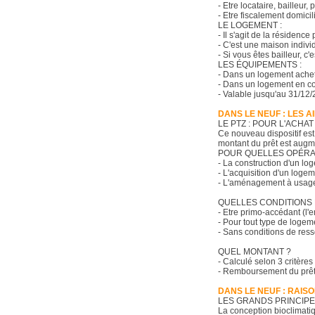
- Etre locataire, bailleur,
- Etre fiscalement domicil
LE LOGEMENT :
- Il s'agit de la résidence
- C'est une maison indivi
- Si vous êtes bailleur, 
LES ÉQUIPEMENTS :
- Dans un logement acheté
- Dans un logement en cons
- Valable jusqu'au 31/12/
DANS LE NEUF : LES A
LE PTZ : POUR L'ACH
Ce nouveau dispositif est
montant du prêt est augm
POUR QUELLES OPÉRA
- La construction d'un lo
- L'acquisition d'un loge
- L'aménagement à usage d
QUELLES CONDITIONS 
- Etre primo-accédant (l'
- Pour tout type de logeme
- Sans conditions de res
QUEL MONTANT ?
- Calculé selon 3 critère
- Remboursement du prêt :
DANS LE NEUF : RAIS
LES GRANDS PRINCIPE
La conception bioclimatiq