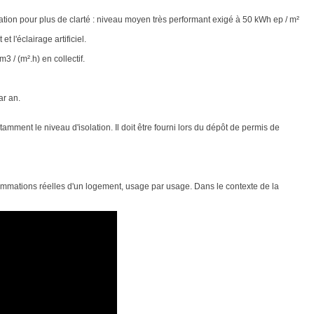
on pour plus de clarté : niveau moyen très performant exigé à 50 kWh ep / m²
 l'éclairage artificiel.
3 / (m².h) en collectif.
ar an.
otamment le niveau d'isolation. Il doit être fourni lors du dépôt de permis de
nsommations réelles d'un logement, usage par usage. Dans le contexte de la