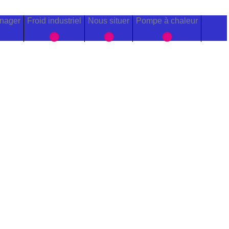
nager
Froid industriel
Nous situer
Pompe à chaleur