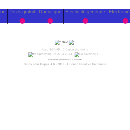
ion
Devis gratuit
Domotique
Electricité générale
Electromé
Haut
Asso-SOAMP - Création site vitrine
© 2004-2013
Document généré en 0.07 seconde
Skins pour GuppY 4.6 - 2012 -
Licence Creative Commons