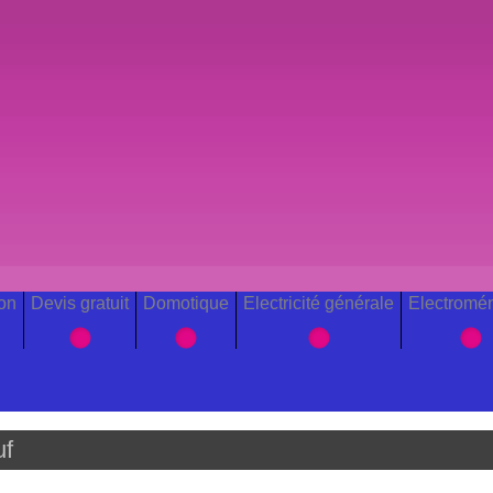
ion
Devis gratuit
Domotique
Electricité générale
Electromé
uf