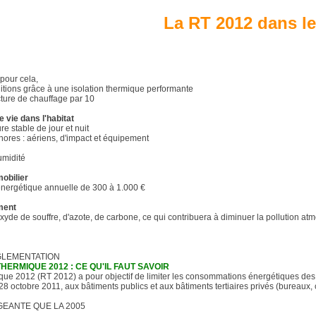
La RT 2012 dans le
 pour cela,
rditions grâce à une isolation thermique performante
acture de chauffage par 10
e vie dans l'habitat
e stable de jour et nuit
onores : aériens, d'impact et équipement
umidité
obilier
 énergétique annuelle de 300 à 1.000 €
ment
xyde de souffre, d'azote, de carbone, ce qui contribuera à diminuer la pollution at
ÉGLEMENTATION
ERMIQUE 2012 : CE QU'IL FAUT SAVOIR
que 2012 (RT 2012) a pour objectif de limiter les consommations énergétiques des
 28 octobre 2011, aux bâtiments publics et aux bâtiments tertiaires privés (bureaux,
GEANTE QUE LA 2005