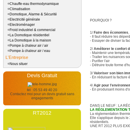
¤
Chauffe-eau thermodynamique
¤
Climatisation
¤
Domotique, Alarme & Sécurité
¤
Electricité générale
POURQUOI ?
¤
Electroménager
¤
Froid industriel & commercial
1/
Faire des économies
,
¤
La Domotique résidentiel
- Il faut réduire les dépe
¤
La Domotique à la maison
- Essayer de diviser la f
¤
Pompe à chaleur air / air
2/
Améliorer le confort d
¤
Pompe à chaleur air / eau
- Maintenir une températur
L'Entreprise
- Traiter les nuisances s
- Purifier l'air
¤
Nous situer
- Détruire toute forme d'h
3/
Valoriser son bien imm
Devis Gratuit
- En réduisant la facture
4/
Agir pour l'environne
- En produisant moins d'o
tel : 05 53 49 40 20
Contactez moi pour un devis gratuit sans
engagements
DANS LE NEUF : LA R
LA RÉGLEMENTATION TH
RT2012
La réglementation thermi
Elle s'applique depuis le
résidentiels.
UNE RT 2012 PLUS EXI