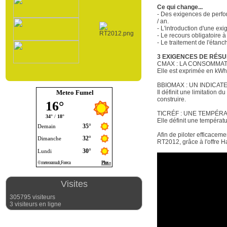
Ce qui change...
- Des exigences de perfo
/ an.
- L'introduction d'une exi
- Le recours obligatoire 
- Le traitement de l'étanch
3 EXIGENCES DE RÉSU
CMAX : LA CONSOMMAT
Elle est exprimée en kWh 
BBIOMAX : UN INDICA
Meteo Fumel
Il définit une limitation 
construire.
TICRÉF : UNE TEMPÉR
Elle définit une températu
Afin de piloter efficacem
RT2012, grâce à l'offre H
Visites
305795 visiteurs
3 visiteurs en ligne