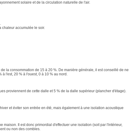
yonnement solaire et de la circulation naturelle de l'air.
.
 la chaleur accumulée le soir.
n de la consommation de 15 à 20 %. De manière générale, il est conseillé de ne
à l'est, 20 % à l'ouest, 0 à 10 % au nord.
ues proviennent de cette dalle et 5 % de la dalle supérieur (plancher d'étage).
n hiver et éviter son entrée en été, mais également à une isolation acoustique
maison. Il est donc primordial d'effectuer une isolation (soit par l'intérieur,
gement ou non des combles.