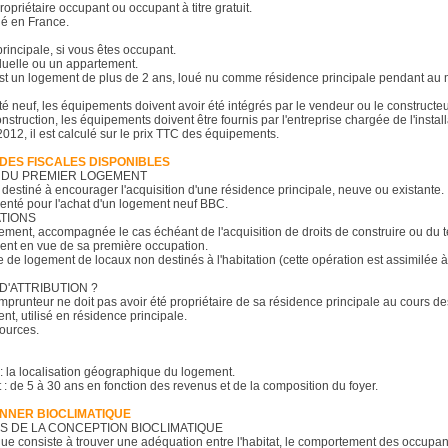
 propriétaire occupant ou occupant à titre gratuit.
ié en France.
 principale, si vous êtes occupant.
duelle ou un appartement.
c'est un logement de plus de 2 ans, loué nu comme résidence principale pendant au 
 neuf, les équipements doivent avoir été intégrés par le vendeur ou le constructeu
truction, les équipements doivent être fournis par l'entreprise chargée de l'install
2012, il est calculé sur le prix TTC des équipements.
IDES FISCALES DISPONIBLES
AT DU PREMIER LOGEMENT
 destiné à encourager l'acquisition d'une résidence principale, neuve ou existante.
enté pour l'achat d'un logement neuf BBC.
TIONS
gement, accompagnée le cas échéant de l'acquisition de droits de construire ou du t
ment en vue de sa première occupation.
e logement de locaux non destinés à l'habitation (cette opération est assimilée à 
D'ATTRIBUTION ?
emprunteur ne doit pas avoir été propriétaire de sa résidence principale au cours de
nt, utilisé en résidence principale.
sources.
s : la localisation géographique du logement.
 de 5 à 30 ans en fonction des revenus et de la composition du foyer.
ONNER BIOCLIMATIQUE
S DE LA CONCEPTION BIOCLIMATIQUE
ue consiste à trouver une adéquation entre l'habitat, le comportement des occupant