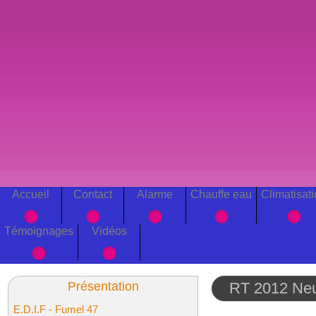
Accueil
Contact
Alarme
Chauffe eau
Climatisat
Témoignages
Vidéos
Présentation
RT 2012 Ne
E.D.I.F - Fumel 47