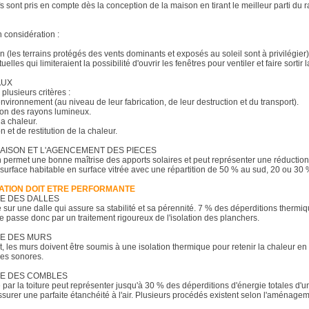
fs sont pris en compte dès la conception de la maison en tirant le meilleur parti du ra
n considération :
n (les terrains protégés des vents dominants et exposés au soleil sont à privilégier)
elles qui limiteraient la possibilité d'ouvrir les fenêtres pour ventiler et faire sortir
AUX
 plusieurs critères :
'environnement (au niveau de leur fabrication, de leur destruction et du transport).
ion des rayons lumineux.
la chaleur.
n et de restitution de la chaleur.
MAISON ET L'AGENCEMENT DES PIECES
n permet une bonne maîtrise des apports solaires et peut représenter une réductio
urface habitable en surface vitrée avec une répartition de 50 % au sud, 20 ou 30 % 
OLATION DOIT ETRE PERFORMANTE
UE DES DALLES
 sur une dalle qui assure sa stabilité et sa pérennité. 7 % des déperditions thermiq
e passe donc par un traitement rigoureux de l'isolation des planchers.
UE DES MURS
at, les murs doivent être soumis à une isolation thermique pour retenir la chaleur e
ces sonores.
UE DES COMBLES
par la toiture peut représenter jusqu'à 30 % des déperditions d'énergie totales d'une 
d'assurer une parfaite étanchéité à l'air. Plusieurs procédés existent selon l'aména