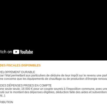
IDES FISCALES DISPONIBLES
DÉVELOPPEMENT DURABLE
 par l'état permettant aux particuliers de déduire de leur impôt sur le revenu une p
Il ne concerne que les équipements de chauffage ou de production d'énergie renouv
 DES DÉPENSES PRISES EN COMPTE
nne seule seule, 16 000 € pour un couple soumis à l'imposition commune, avec un
alculé sur le montant des dépenses éligibles, déduction faite des aides et subventio
tc..).
RIBUTION