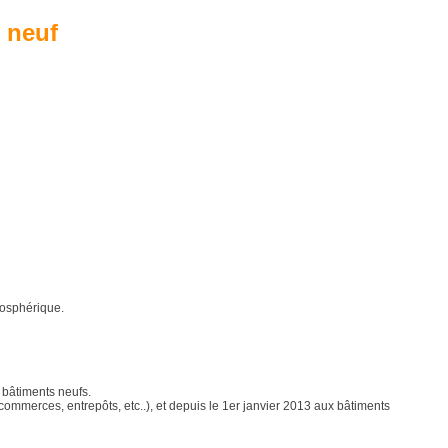
 neuf
mosphérique.
 bâtiments neufs.
 commerces, entrepôts, etc..), et depuis le 1er janvier 2013 aux bâtiments