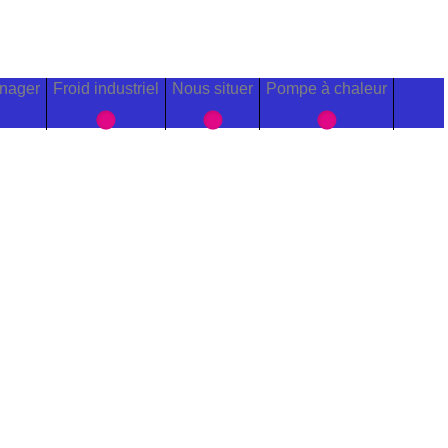
nager
Froid industriel
Nous situer
Pompe à chaleur