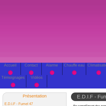
Accueil
Contact
Alarme
Chauffe eau
Climatisat
Témoignages
Vidéos
Présentation
E.D.I.F - Fu
E.D.I.F - Fumel 47