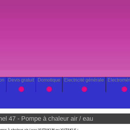
ion
Devis gratuit
Domotique
Electricité générale
Electromé
mel 47 - Pompe à chaleur air / eau