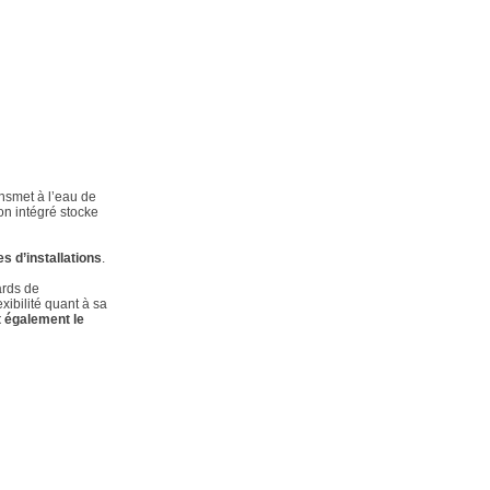
ransmet à l’eau de
on intégré stocke
s d’installations
.
ards de
xibilité quant à sa
t également le