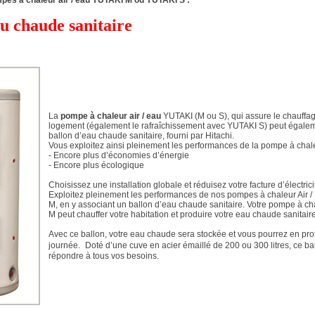
es à chaleur air / eau YUTAKI M ou YUTAKI S :
au chaude sanitaire
La
pompe à chaleur air / eau
YUTAKI (M ou S), qui assure le chauffag
logement (également le rafraîchissement avec YUTAKI S) peut égalem
ballon d’eau chaude sanitaire, fourni par Hitachi.
Vous exploitez ainsi pleinement les performances de la pompe à chal
- Encore plus d’économies d’énergie
- Encore plus écologique
Choisissez une installation globale et réduisez votre facture d’électricit
Exploitez pleinement les performances de nos pompes à chaleur Air /
M, en y associant un ballon d’eau chaude sanitaire. Votre pompe à c
M peut chauffer votre habitation et produire votre eau chaude sanitaire
Avec ce ballon, votre eau chaude sera stockée et vous pourrez en profi
journée. Doté d’une cuve en acier émaillé de 200 ou 300 litres, ce ba
répondre à tous vos besoins.