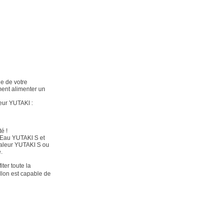
e de votre
ent alimenter un
eur YUTAKI :
é !
 Eau YUTAKI S et
haleur YUTAKI S ou
.
ter toute la
llon est capable de