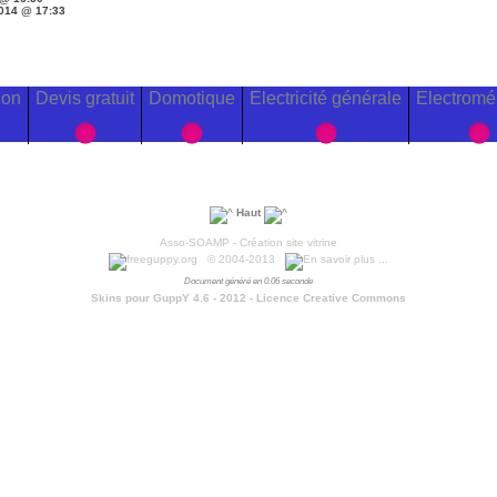
014 @ 17:33
ion
Devis gratuit
Domotique
Electricité générale
Electromé
Haut
Asso-SOAMP - Création site vitrine
© 2004-2013
Document généré en 0.06 seconde
Skins pour GuppY 4.6 - 2012 -
Licence Creative Commons