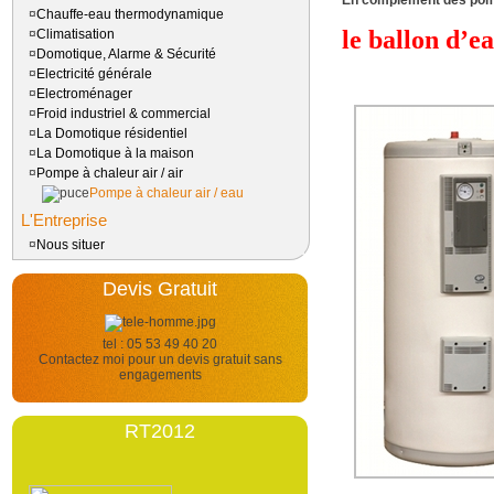
En complément des pomp
¤
Chauffe-eau thermodynamique
le ballon d’e
¤
Climatisation
¤
Domotique, Alarme & Sécurité
¤
Electricité générale
¤
Electroménager
¤
Froid industriel & commercial
¤
La Domotique résidentiel
¤
La Domotique à la maison
¤
Pompe à chaleur air / air
Pompe à chaleur air / eau
L'Entreprise
¤
Nous situer
Devis Gratuit
tel : 05 53 49 40 20
Contactez moi pour un devis gratuit sans
engagements
RT2012