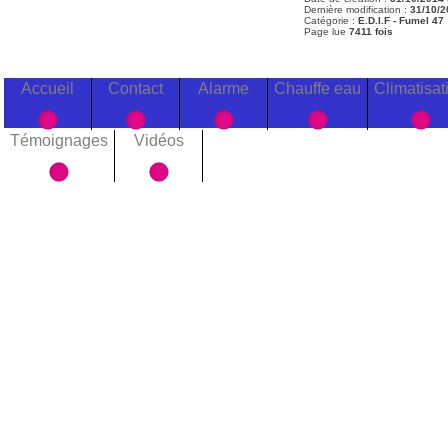
Dernière modification :
31/10/2
Catégorie :
E.D.I.F - Fumel 47
Page lue
7411 fois
Accueil
Contact
Alarme
Chauffe eau
Climatisat
Témoignages
Vidéos