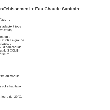
fraîchissement + Eau Chaude Sanitaire
fage, le
s’adapte à tous
nvecteurs).
n module
u 260l). Le groupe
ès basses
t/ou d’eau chaude
Yutaki S COMBI
érieure.
mettre au module
e votre habitation.
rieure de -20°C.