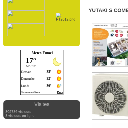
YUTAKI S COMBI 
Meteo Fumel
Visites
305786 visiteurs
3 visiteurs en ligne