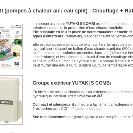
(pompes à chaleur air / eau split) : Chauffage + Ra
La pompe à chaleur
YUTAKI S COMBI
est idéale pour le chauf
rafraîchissement et la production d’eau chaude sanitaire.
Elle s’installe en lieu et place de votre chaudière actuelle
et
types d’émetteurs
(radiateurs, plancher chauffant, ventilo-co
Elle est composée d’un groupe extérieur Inverter associé à u
hydraulique intégrant un ballon d’eau chaude sanitaire (200 o
extérieur capte les calories présentes dans l’air (même par tr
températures) et les transmet au circuit d’eau de chauffage e
sanitaire, grâce au module hydraulique. La pompe à chaleur 
peut fournir une eau à 60°C, jusqu’à -20°C de température ext
Groupe extérieur YUTAKI S COMB
I
En hiver, il absorbe la chaleur de l’air extérieur pour la trans
hydraulique intérieur.
Il fait l’inverse en été
.
Compact et silencieux,
il s’intègrera facilement à l’extérieur d
Très performant : COP > 4 (selon modèles).
Son fonctionnement est garanti
jusqu’à une température exté