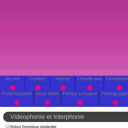
Accueil
Contact
Alarme
Chauffe eau
Climatisat
Froid industriel
Nous situer
Pompe à chaleur
Témoignage
Videophonie et Interphonie