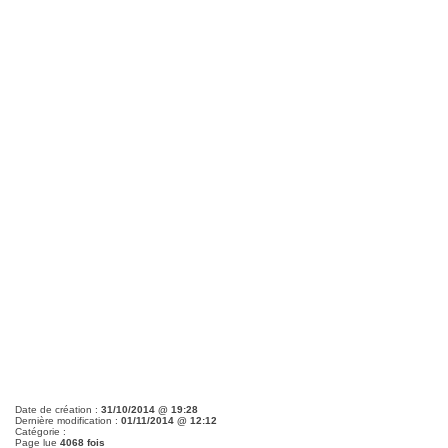
Date de création :
31/10/2014 @ 19:28
Dernière modification :
01/11/2014 @ 12:12
Catégorie :
Page lue
4068 fois